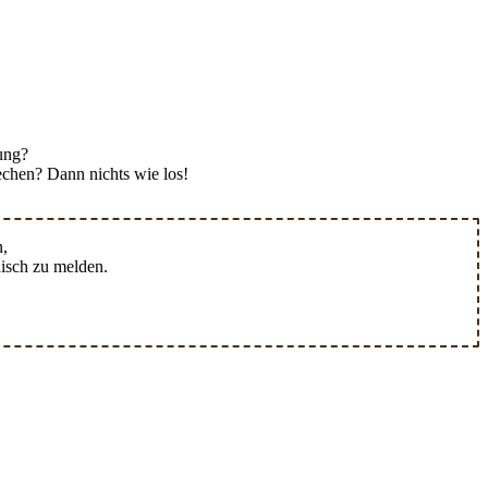
ung?
echen? Dann nichts wie los!
,
isch zu melden.