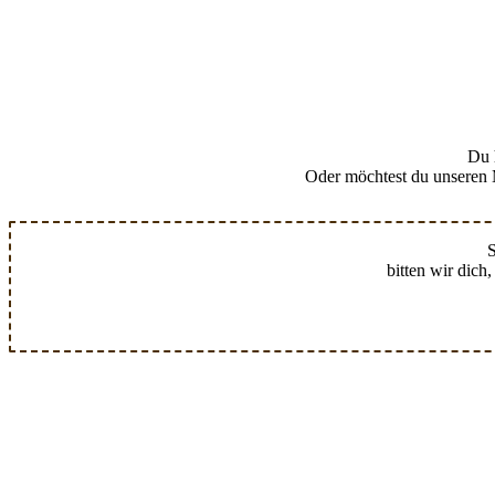
Du 
Oder möchtest du unseren M
S
bitten wir dich,