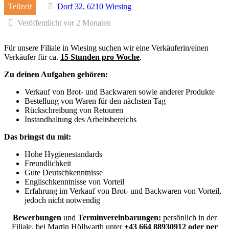
Teilzeit
Dorf 32, 6210 Wiesing
Veröffentlicht vor 2 Monaten
Für unsere Filiale in Wiesing suchen wir eine Verkäuferin/einen
Verkäufer für ca.
15 Stunden pro Woche
.
Zu deinen Aufgaben gehören:
Verkauf von Brot- und Backwaren sowie anderer Produkte
Bestellung von Waren für den nächsten Tag
Rückschreibung von Retouren
Instandhaltung des Arbeitsbereichs
Das bringst du mit:
Hohe Hygienestandards
Freundlichkeit
Gute Deutschkenntnisse
Englischkenntnisse von Vorteil
Erfahrung im Verkauf von Brot- und Backwaren von Vorteil,
jedoch nicht notwendig
Bewerbungen
und
Terminvereinbarungen:
persönlich in der
Filiale, bei Martin Höllwarth unter
+43 664 88930912
oder per