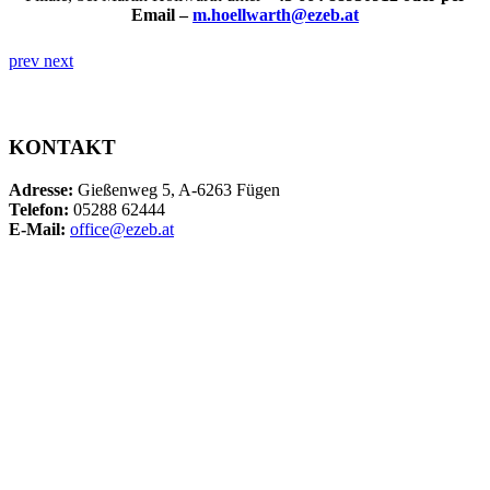
Email –
m.hoellwarth@ezeb.at
prev
next
KONTAKT
Adresse:
Gießenweg 5, A-6263 Fügen
Telefon:
05288 62444
E-Mail:
office@ezeb.at